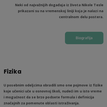
Neki od najvažnijih događaja iz života Nikole Tesle
prikazani su na vremenskoj liniji koja je nalazi na
centralnom delu postera.
Biografija
Fizika
U posebnim odeljcima obradili smo one pojmove iz fizike
koje učenici uče u osnovnoj školi, nudeći im u isto vreme
i mogućnost da se brzo podsete formula i definicija
značajnih za pomenute oblasti istraživanja.