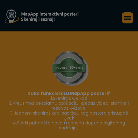
Kako funkcionišu MapApp posteri?
1.Skeniraš QR kod
2.Preuzmeš besplatnu aplikaciju, gledaš video-snimke i
rešavaš kvizovei
3.Jednom skeniraš kod, sadržaju tog postera pristupaš
uvek
4.Svaki put nešto novo (redovna dopuna digitalnog
sadržaja)