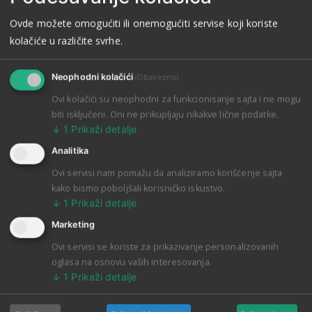
Ovde možete omogućiti ili onemogućiti servise koji koriste
kolačiće u različite svrhe.
Neophodni kolačići
(Obavezno)
Ovi kolačići su neophodni za funkcionisanje sajta i ne mogu
biti isključeni. Oni ne prikupljaju nikakve lične podatke.
↓
1
Prikaži detalje
Analitika
Ovi servisi nam pomažu da analiziramo korišćenje sajta
kako bismo poboljšali korisničko iskustvo.
↓
1
Prikaži detalje
Marketing
Ovi servisi se koriste za prikazivanje personalizovanih
oglasa na osnovu vaših interesovanja.
↓
1
Prikaži detalje