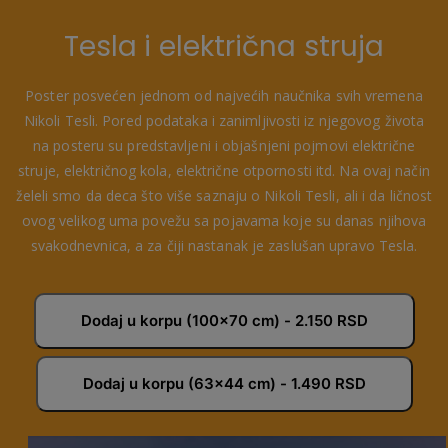
Tesla i električna struja
Poster posvećen jednom od najvećih naučnika svih vremena
Nikoli Tesli. Pored podataka i zanimljivosti iz njegovog života
na posteru su predstavljeni i objašnjeni pojmovi električne
struje, električnog kola, električne otpornosti itd. Na ovaj način
želeli smo da deca što više saznaju o Nikoli Tesli, ali i da ličnost
ovog velikog uma povežu sa pojavama koje su danas njihova
svakodnevnica, a za čiji nastanak je zaslušan upravo Tesla.
Dodaj u korpu (100x70 cm) - 2.150 RSD
Dodaj u korpu (63x44 cm) - 1.490 RSD