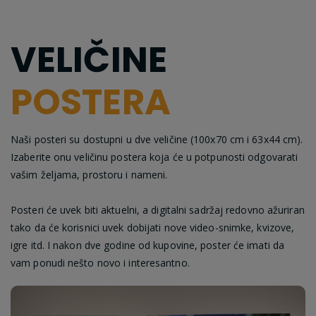
VELIČINE
POSTERA
Naši posteri su dostupni u dve veličine (100x70 cm i 63x44 cm).
Izaberite onu veličinu postera koja će u potpunosti odgovarati
vašim željama, prostoru i nameni.
Posteri će uvek biti aktuelni, a digitalni sadržaj redovno ažuriran
tako da će korisnici uvek dobijati nove video-snimke, kvizove,
igre itd. I nakon dve godine od kupovine, poster će imati da
vam ponudi nešto novo i interesantno.